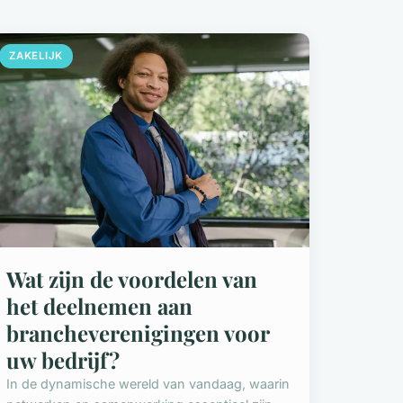
ZAKELIJK
Wat zijn de voordelen van
het deelnemen aan
brancheverenigingen voor
uw bedrijf?
In de dynamische wereld van vandaag, waarin