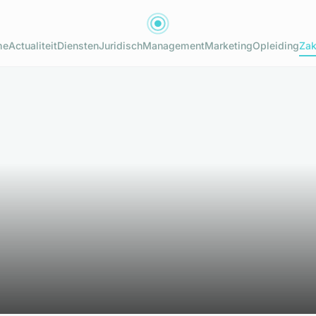
me
Actualiteit
Diensten
Juridisch
Management
Marketing
Opleiding
Zak